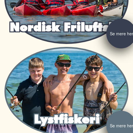
Nordisk Friluftsliv
Se mere he
Lystfiskeri
Se mere he