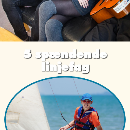
5 spændende
linjefag