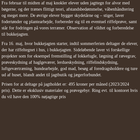
Fra februar til midten af maj knokler elever uden jagttegn for alvor med
bøgerne, og der trænes flittigt teori, afstandsbedømmelse, våbenhåndtering
og meget mere. De øvrige elever bygger skydetårne og – stiger, laver
fodertønder og plantearbejde, forbereder sig til en eventuel riffelprøve, samt
står for fodringen på vores terræner. Observation af vildtet og forberedelse
til bukkejagten.
Fra 16. maj, hvor bukkejagten starter, indtil sommerferien deltager de elever,
der har riffeltegnet i hus, i bukkejagten. Sideløbende laver vi forskellige
projekter som for eksempel fremstilling af lokkefugle, lægning af rævegrav,
prøveskydning af haglgeværer, lerdueskydning, riffelindskydning,
luftgeværtræning, hundearbejde, god mad, besøg af foredragsholdere og ture
ud af huset, blandt andet til jagtbutik og jægerforbundet.
Prisen for at deltage på jagtholdet er: 495 kroner per måned (2023/2024
pris). Dette er eksklusiv materialer og prøvegebyr. Ring evt. til kontoret hvis
du vil have den 100% nøjagtige pris