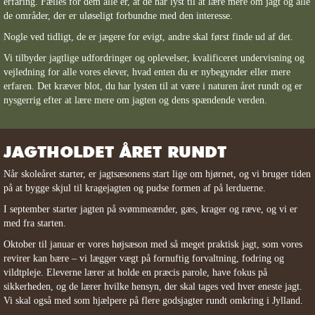
erfaring. Fælles for dem alle er, at de har lyst til at lære mere om jagt og alle
de områder, der er uløseligt forbundne med den interesse.
Nogle ved tidligt, de er jægere for evigt, andre skal først finde ud af det.
Vi tilbyder jagtlige udfordringer og oplevelser, kvalificeret undervisning og
vejledning for alle vores elever, hvad enten du er nybegynder eller mere
erfaren. Det kræver blot, du har lysten til at være i naturen året rundt og er
nysgerrig efter at lære mere om jagten og dens spændende verden.
JAGTHOLDET ÅRET RUNDT
Når skoleåret starter, er jagtsæsonens start lige om hjørnet, og vi bruger tiden
på at bygge skjul til kragejagten og pudse formen af på lerduerne.
I september starter jagten på svømmeænder, gæs, krager og ræve, og vi er
med fra starten.
Oktober til januar er vores højsæson med så meget praktisk jagt, som vores
revirer kan bære – vi lægger vægt på fornuftig forvaltning, fodring og
vildtpleje. Eleverne lærer at holde en præcis parole, have fokus på
sikkerheden, og de lærer hvilke hensyn, der skal tages ved hver eneste jagt.
Vi skal også med som hjælpere på flere godsjagter rundt omkring i Jylland.