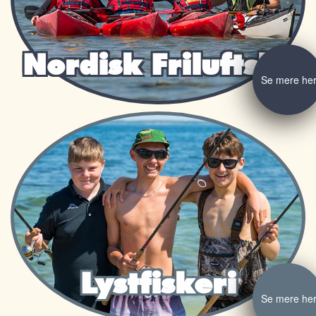
Nordisk Friluftsliv
Se mere he
Lystfiskeri
Se mere he