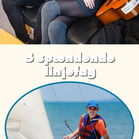
5 spændende
linjefag