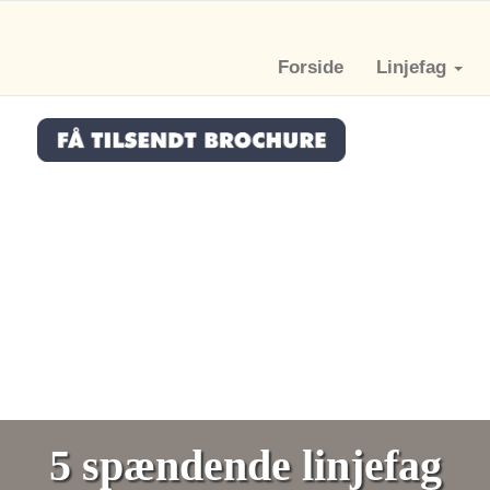
Forside
Linjefag
5 spændende linjefag