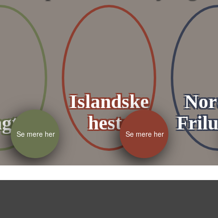
Islandske
Nor
gt
heste
Frilu
Se mere her
Se mere her