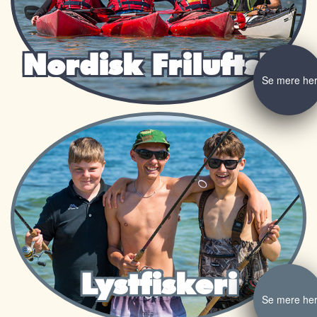
Nordisk Friluftsliv
Se mere he
Lystfiskeri
Se mere he