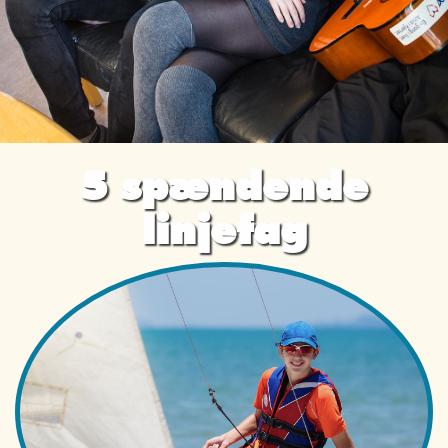
5 spændende
linjefag