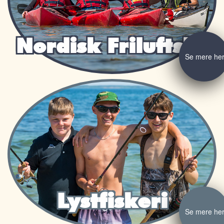
Nordisk Friluftsliv
Se mere he
Lystfiskeri
Se mere he