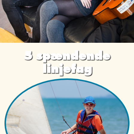
5 spændende
linjefag